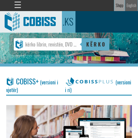
☰
Shqip
English
.KS
K Ë R K O
COBISS+
(versioni i
(versioni
vjetër)
i ri)