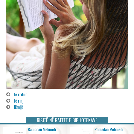
të rritur
të rinj
fëmijë
RISITË NË RAFTET E BIBLIOTEKAVE
Ramadan Mehmeti
Ramadan Mehmeti