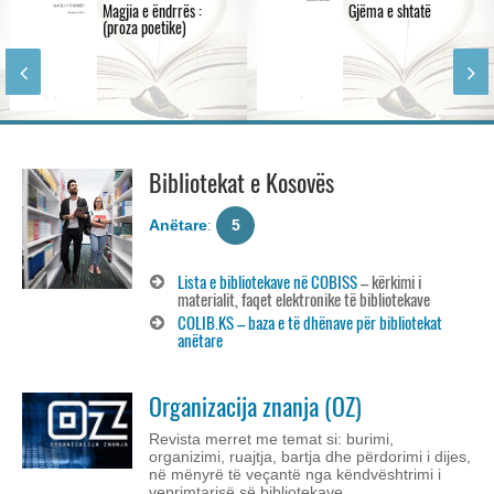
Magjia e ëndrrës :
Gjëma e shtatë
(proza poetike)
Bibliotekat e Kosovës
Anëtare
:
5
Lista e bibliotekave në COBISS
– kërkimi i
materialit, faqet elektronike të bibliotekave
COLIB.KS – baza e të dhënave për bibliotekat
anëtare
Organizacija znanja (OZ)
Revista merret me temat si: burimi,
organizimi, ruajtja, bartja dhe përdorimi i dijes,
në mënyrë të veçantë nga këndvështrimi i
veprimtarisë së bibliotekave...